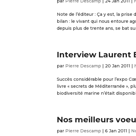
par
Pierre Descamp
|
24 Jan 2011
|
Note de l’éditeur : Ça y est, la pri
bilan : le vivant qui nous entoure ag
depuis plus de trente ans, se bat sur 
Interview Laurent 
par
Pierre Descamp
|
20 Jan 2011
|
Succès considérable pour l’expo Cœ
livre « secrets de Méditerranée », p
biodiversité marine n’était disponible
Nos meilleurs voeu
par
Pierre Descamp
|
6 Jan 2011
|
No