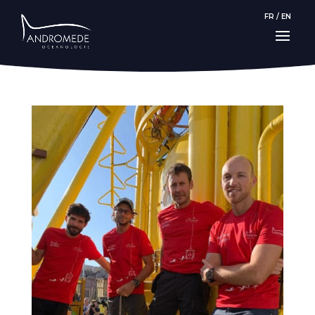
FR
/
EN