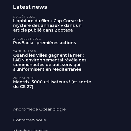
Latest news
6 AOÛT 2026
L’ophiure du film « Cap Corse : le
mystère des anneaux » dans un
article publié dans Zootaxa
21 JUILLET 2026
PosBacia : premières actions
24 JUIN 2026
Quand les villes gagnent la mer :
l’ADN environnemental révèle des
communautés de poissons qui
s’uniformisent en Méditerranée
20 MAI 2026
Medtrix, 5000 utilisateurs ! (et sortie
du CS 27)
Andromède Océanologie
Contactez-nous
Mentions légales