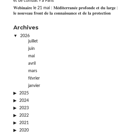
et de combat » à Paris
𝐖𝐞𝐛𝐢𝐧𝐚𝐢𝐫𝐞 le 21 mai : 𝐌𝐞́𝐝𝐢𝐭𝐞𝐫𝐫𝐚𝐧𝐞́𝐞 𝐩𝐫𝐨𝐟𝐨𝐧𝐝𝐞 𝐞𝐭 𝐝𝐮 𝐥𝐚𝐫𝐠𝐞 :
𝐥𝐞 𝐧𝐨𝐮𝐯𝐞𝐚𝐮 𝐟𝐫𝐨𝐧𝐭 𝐝𝐞 𝐥𝐚 𝐜𝐨𝐧𝐧𝐚𝐢𝐬𝐬𝐚𝐧𝐜𝐞 𝐞𝐭 𝐝𝐞 𝐥𝐚 𝐩𝐫𝐨𝐭𝐞𝐜𝐭𝐢𝐨𝐧
Archives
2026
juillet
juin
mai
avril
mars
février
janvier
2025
2024
2023
2022
2021
2020