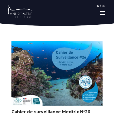
FR
/
EN
Cahier de surveillance Medtrix N°26