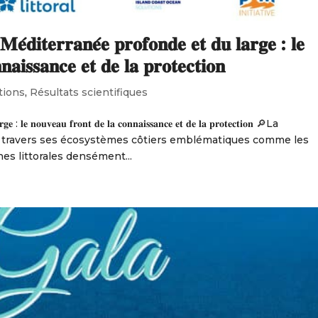
𝐢𝐭𝐞𝐫𝐫𝐚𝐧𝐞́𝐞 𝐩𝐫𝐨𝐟𝐨𝐧𝐝𝐞 𝐞𝐭 𝐝𝐮 𝐥𝐚𝐫𝐠𝐞 : 𝐥𝐞
𝐚𝐢𝐬𝐬𝐚𝐧𝐜𝐞 𝐞𝐭 𝐝𝐞 𝐥𝐚 𝐩𝐫𝐨𝐭𝐞𝐜𝐭𝐢𝐨𝐧
tions
,
Résultats scientifiques
𝐫𝐠𝐞 : 𝐥𝐞 𝐧𝐨𝐮𝐯𝐞𝐚𝐮 𝐟𝐫𝐨𝐧𝐭 𝐝𝐞 𝐥𝐚 𝐜𝐨𝐧𝐧𝐚𝐢𝐬𝐬𝐚𝐧𝐜𝐞 𝐞𝐭 𝐝𝐞 𝐥𝐚 𝐩𝐫𝐨𝐭𝐞𝐜𝐭𝐢𝐨𝐧 🔎La
à travers ses écosystèmes côtiers emblématiques comme les
es littorales densément...