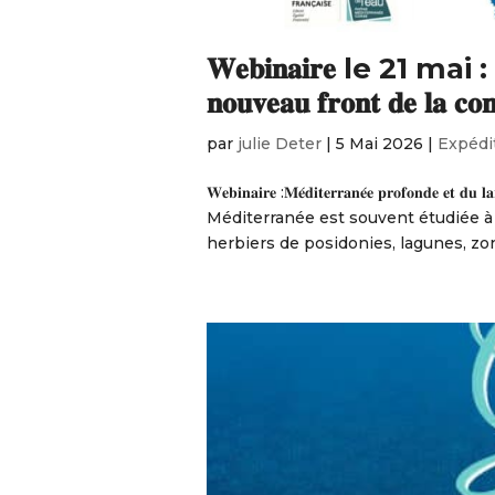
𝐖𝐞𝐛𝐢𝐧𝐚𝐢𝐫𝐞 le 21 mai : 𝐌𝐞́𝐝
𝐧𝐨𝐮𝐯𝐞𝐚𝐮 𝐟𝐫𝐨𝐧𝐭 𝐝𝐞 𝐥𝐚 𝐜𝐨𝐧
par
julie Deter
|
5 Mai 2026
|
Expédi
𝐖𝐞𝐛𝐢𝐧𝐚𝐢𝐫𝐞 :𝐌𝐞́𝐝𝐢𝐭𝐞𝐫𝐫𝐚𝐧𝐞́𝐞 𝐩𝐫𝐨𝐟𝐨𝐧𝐝𝐞 𝐞𝐭 𝐝𝐮 𝐥
Méditerranée est souvent étudiée 
herbiers de posidonies, lagunes, zon