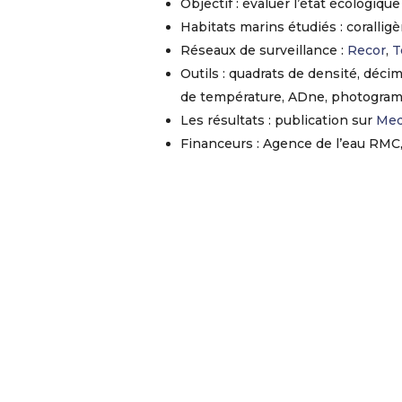
Objectif : évaluer l’état écologiq
Habitats marins étudiés : corallig
Réseaux de surveillance :
Recor
,
T
Outils : quadrats de densité, déc
de température, ADne, photogra
Les résultats : publication sur
Med
Financeurs : Agence de l’eau RM