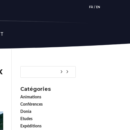
FR
/
EN
CT
x
Catégories
Animations
Conférences
Donia
Etudes
Expéditions