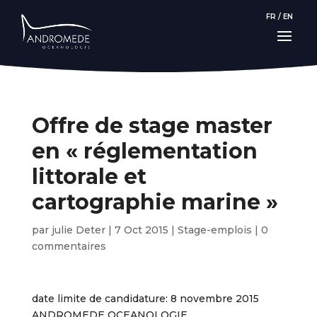
FR
/
EN
Offre de stage master
en « réglementation
littorale et
cartographie marine »
par
julie Deter
|
7 Oct 2015
|
Stage-emplois
|
0
commentaires
date limite de candidature: 8 novembre 2015
ANDROMEDE OCEANOLOGIE