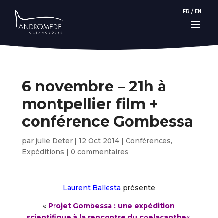
FR
/
EN
6 novembre – 21h à
montpellier film +
conférence Gombessa
par
julie Deter
|
12 Oct 2014
|
Conférences
,
Expéditions
|
0 commentaires
Laurent Ballesta
présente
«
Projet Gombessa : une expédition
scientifique à la rencontre du coelacanthe
«