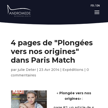
FR
/
EN
4 pages de "Plongées
vers nos origines"
dans Paris Match
par
julie Deter
|
23 Avr 2014
|
Expéditions
|
0
commentaires
«
Plongée vers nos
origines
« :
page 82, un article de 4