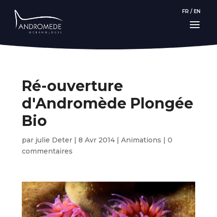
FR
/
EN
Ré-ouverture
d'Andromède Plongée
Bio
par
julie Deter
|
8 Avr 2014
|
Animations
|
0
commentaires