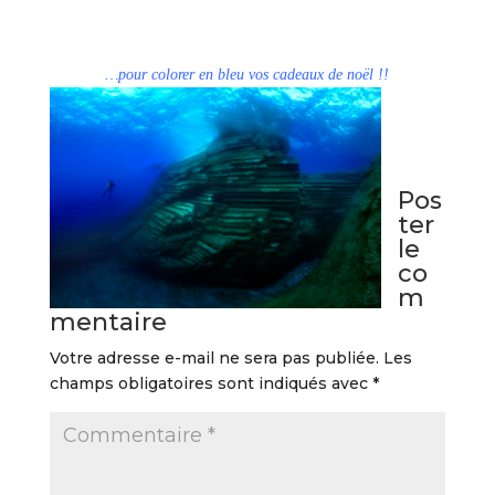
…pour colorer en bleu vos cadeaux de noël !!
Pos
ter
le
co
m
mentaire
Votre adresse e-mail ne sera pas publiée.
Les
champs obligatoires sont indiqués avec
*