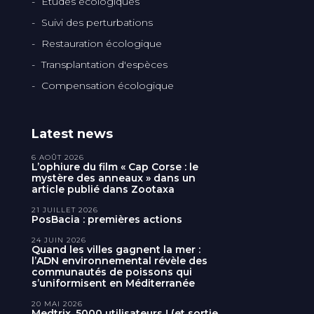
Etudes écologiques
Suivi des perturbations
Restauration écologique
Transplantation d'espèces
Compensation écologique
Latest news
6 AOÛT 2026
L’ophiure du film « Cap Corse : le
mystère des anneaux » dans un
article publié dans Zootaxa
21 JUILLET 2026
PosBacia : premières actions
24 JUIN 2026
Quand les villes gagnent la mer :
l’ADN environnemental révèle des
communautés de poissons qui
s’uniformisent en Méditerranée
20 MAI 2026
Medtrix, 5000 utilisateurs ! (et sortie