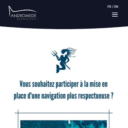
FR
/
EN