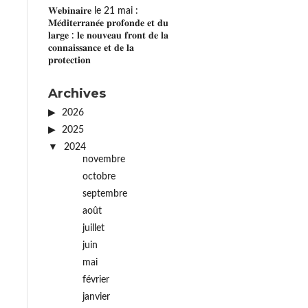
𝐖𝐞𝐛𝐢𝐧𝐚𝐢𝐫𝐞 le 21 mai :
𝐌𝐞́𝐝𝐢𝐭𝐞𝐫𝐫𝐚𝐧𝐞́𝐞 𝐩𝐫𝐨𝐟𝐨𝐧𝐝𝐞 𝐞𝐭 𝐝𝐮
𝐥𝐚𝐫𝐠𝐞 : 𝐥𝐞 𝐧𝐨𝐮𝐯𝐞𝐚𝐮 𝐟𝐫𝐨𝐧𝐭 𝐝𝐞 𝐥𝐚
𝐜𝐨𝐧𝐧𝐚𝐢𝐬𝐬𝐚𝐧𝐜𝐞 𝐞𝐭 𝐝𝐞 𝐥𝐚
𝐩𝐫𝐨𝐭𝐞𝐜𝐭𝐢𝐨𝐧
Archives
2026
2025
2024
novembre
octobre
septembre
août
juillet
juin
mai
février
janvier