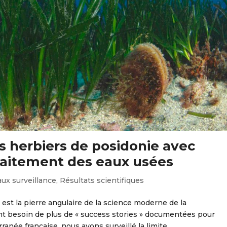
 herbiers de posidonie avec
traitement des eaux usées
ux surveillance
,
Résultats scientifiques
 est la pierre angulaire de la science moderne de la
nt besoin de plus de « success stories » documentées pour
anée française, nous avons surveillé la limite...