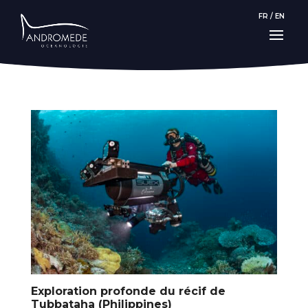
FR
/
EN
Exploration profonde du récif de
Tubbataha (Philippines)