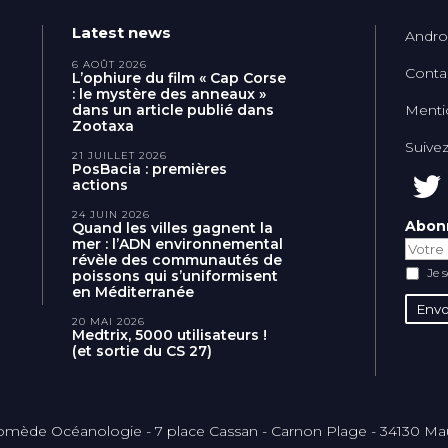
Latest news
Andro
6 AOÛT 2026
Conta
L’ophiure du film « Cap Corse
: le mystère des anneaux »
dans un article publié dans
Menti
Zootaxa
Suive
21 JUILLET 2026
PosBacia : premières
actions
24 JUIN 2026
Abon
Quand les villes gagnent la
mer : l’ADN environnemental
révèle des communautés de
Je 
poissons qui s’uniformisent
en Méditerranée
20 MAI 2026
Medtrix, 5000 utilisateurs !
(et sortie du CS 27)
mède Océanologie - 7 place Cassan - Carnon Plage - 34130 M