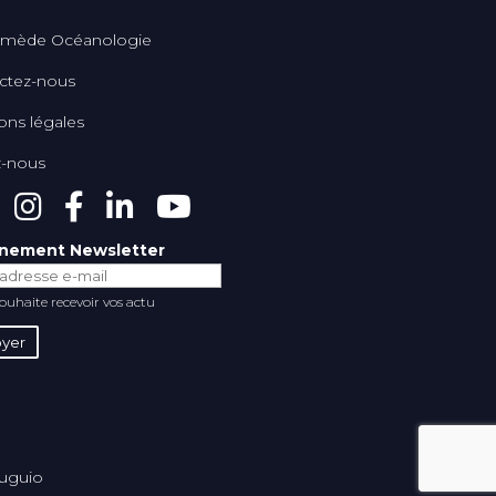
mède Océanologie
ctez-nous
ons légales
z-nous
nement Newsletter
souhaite recevoir vos actu
auguio