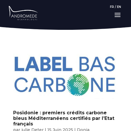
FR
/
EN
Posidonie : premiers crédits carbone
bleus Méditerranéens certifiés par l’Etat
français
par
julie Deter
|
15 Juin 2025
|
Donia