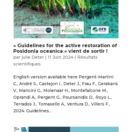
« Guidelines for the active restoration of
Posidonia oceanica » vient de sortir !
par
julie Deter
|
11 Juin 2024
|
Résultats
scientifiques
English version available here Pergent-Martini
C., André S., Castejon I., Deter J., Frau F., Gerakaris
V., Mancini G., Molenaar H., Montefalcone M.,
Oprandi A., Pergent G., Poursanidis D., Royo L.,
Terrados J., Tomasello A., Ventura D., Villers F.,
2024. Guidelines...