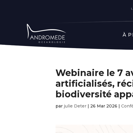
À 
Webinaire le 7 av
artificialisés, r
biodiversité app
par
julie Deter
|
26 Mar 2026
|
Conf