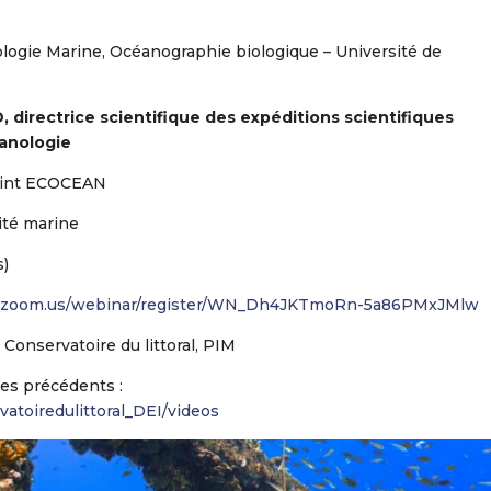
ologie Marine, Océanographie biologique – Université de
, directrice scientifique des expéditions scientifiques
anologie
joint ECOCEAN
sité marine
s)
b.zoom.us/webinar/register/WN_Dh4JKTmoRn-5a86PMxJMlw
Conservatoire du littoral, PIM
des précédents :
toiredulittoral_DEI/videos