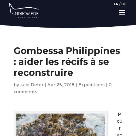
FR
/
EN
Gombessa Philippines
: aider les récifs à se
reconstruire
by
julie Deter
|
Apr 23, 2018
|
Expeditions
|
0
comments
P
ou
r
ac