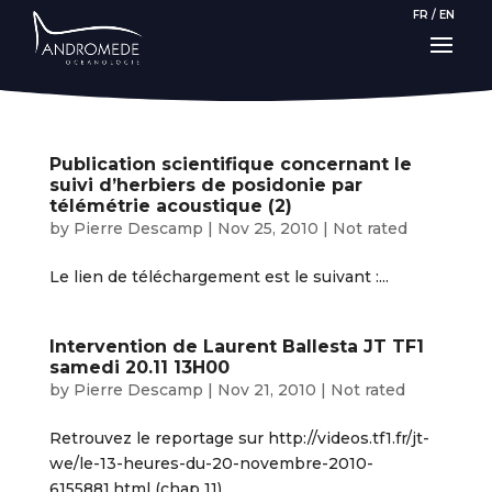
FR
/
EN
Publication scientifique concernant le
suivi d’herbiers de posidonie par
télémétrie acoustique (2)
by
Pierre Descamp
|
Nov 25, 2010
|
Not rated
Le lien de téléchargement est le suivant :...
Intervention de Laurent Ballesta JT TF1
samedi 20.11 13H00
by
Pierre Descamp
|
Nov 21, 2010
|
Not rated
Retrouvez le reportage sur http://videos.tf1.fr/jt-
we/le-13-heures-du-20-novembre-2010-
6155881.html (chap 11)