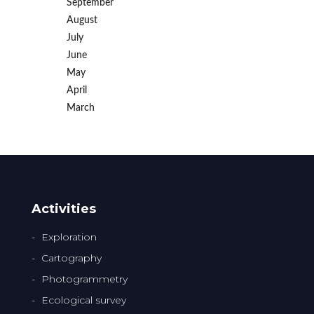
September
August
July
June
May
April
March
Activities
Exploration
Cartography
Photogrammetry
Ecological survey