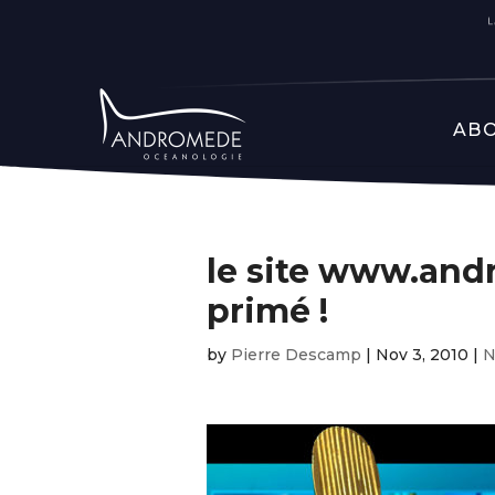
ABO
le site www.an
primé !
by
Pierre Descamp
|
Nov 3, 2010
|
N