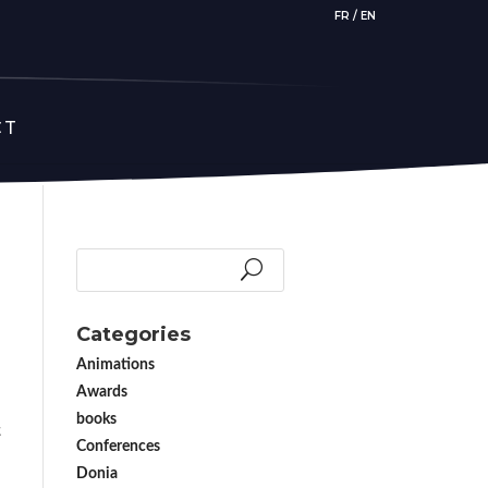
FR
/
EN
CT
Categories
Animations
Awards
books
t
Conferences
Donia