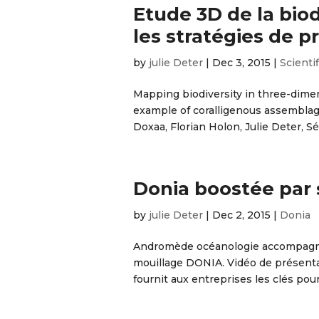
Etude 3D de la bio
les stratégies de p
by
julie Deter
|
Dec 3, 2015
|
Scientif
Mapping biodiversity in three-dime
example of coralligenous assemblag
Doxaa, Florian Holon, Julie Deter, S
Donia boostée par
by
julie Deter
|
Dec 2, 2015
|
Donia
Andromède océanologie accompagné
mouillage DONIA. Vidéo de présent
fournit aux entreprises les clés pour