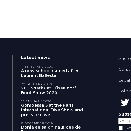
Latest news
Andro
11 FEBRUARY 2020
Conta
A new school named after
Laurent Ballesta
Legal
20 JANUARY 2020
700 Sharks at Düsseldorf
Follo
Boot Show 2020
10 JANUARY 2020
Gombessa 5 at the Paris
international Dive Show and
Subsc
press release
6 DECEMBER 2019
Donia au salon nautique de
I w