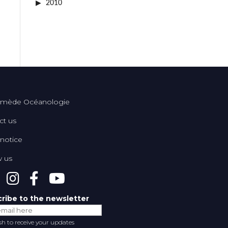
2010
mède Océanologie
ct us
 notice
w us
ribe to the newsletter
ish to receive your updates