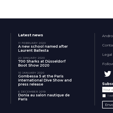
Latest news
Andro
11 FEBRUARY 2020
Conta
A new school named after
Laurent Ballesta
Legal
20 JANUARY 2020
700 Sharks at Düsseldorf
Follo
Boot Show 2020
10 JANUARY 2020
Gombessa 5 at the Paris
international Dive Show and
Subsc
press release
6 DECEMBER 2019
Donia au salon nautique de
I w
Paris