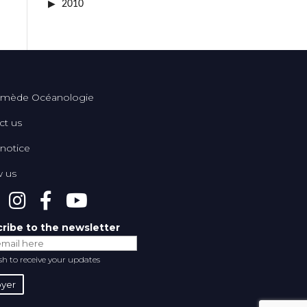
2010
mède Océanologie
ct us
 notice
w us
ribe to the newsletter
ish to receive your updates