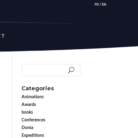
FR
/
EN
CT
Categories
Animations
Awards
books
Conferences
Donia
Expeditions