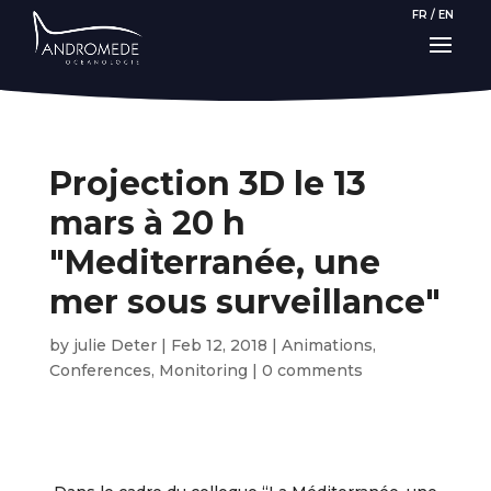
FR
/
EN
Projection 3D le 13
mars à 20 h
"Mediterranée, une
mer sous surveillance"
by
julie Deter
|
Feb 12, 2018
|
Animations
,
Conferences
,
Monitoring
|
0 comments