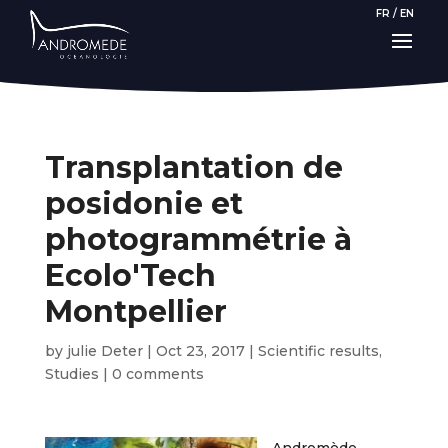
FR
/
EN
Transplantation de
posidonie et
photogrammétrie à
Ecolo'Tech
Montpellier
by
julie Deter
|
Oct 23, 2017
|
Scientific results
,
Studies
|
0 comments