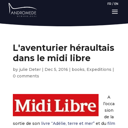
FR
/
EN
L'aventurier héraultais
dans le midi libre
by
julie Deter
|
Dec 5, 2016
|
books
,
Expeditions
|
0 comments
A
l’occa
sion
de la
sortie de son
livre “Adélie, terre et mer”
et du
film