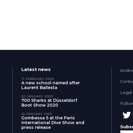
Latest news
Andro
11 FEBRUARY 2020
Conta
A new school named after
Laurent Ballesta
Legal
20 JANUARY 2020
700 Sharks at Düsseldorf
Follo
Boot Show 2020
10 JANUARY 2020
Gombessa 5 at the Paris
international Dive Show and
Subsc
press release