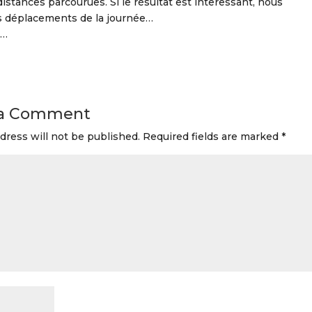
istances parcourues. Si le résultat est interessant, nous
s déplacements de la journée…
c…
 a Comment
dress will not be published.
Required fields are marked
*