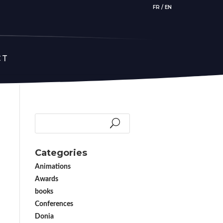
FR
/
EN
CT
Categories
Animations
Awards
books
Conferences
Donia