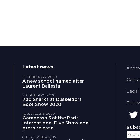
Latest news
Andro
11 FEBRUARY 2020
Conta
A new school named after
Laurent Ballesta
Legal
20 JANUARY 2020
700 Sharks at Düsseldorf
Follo
Boot Show 2020
10 JANUARY 2020
Gombessa 5 at the Paris
international Dive Show and
Subsc
press release
6 DECEMBER 2019