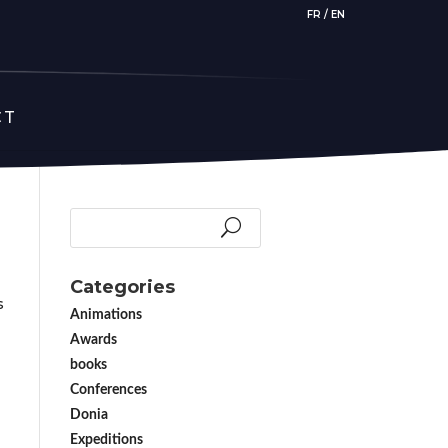
FR
/
EN
CT
Categories
s
Animations
Awards
books
Conferences
Donia
Expeditions