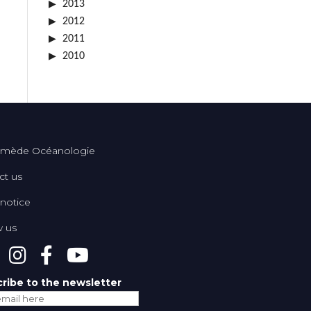
2013
2012
2011
2010
mède Océanologie
ct us
 notice
w us
ribe to the newsletter